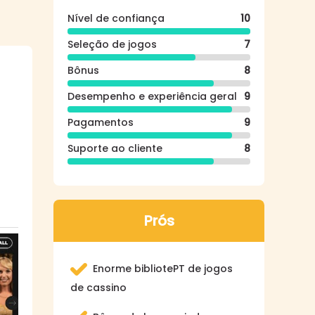
Nível de confiança
10
Seleção de jogos
7
Bônus
8
Desempenho e experiência geral
9
Pagamentos
9
Suporte ao cliente
8
Prós
Enorme bibliotePT de jogos
de cassino