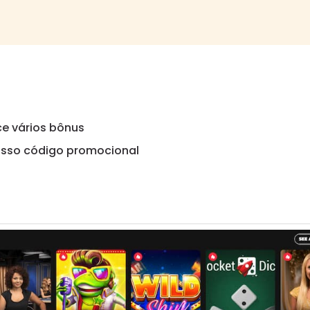
ce vários bônus
osso código promocional