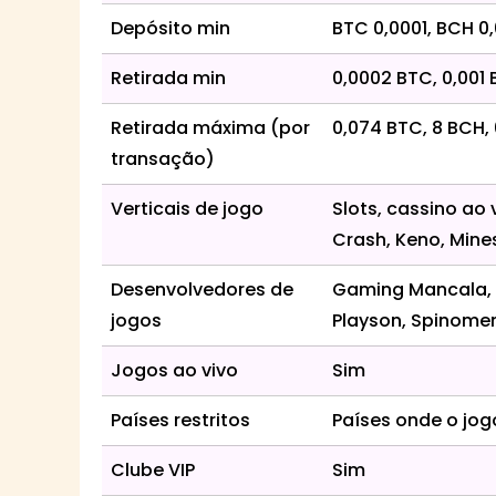
Depósito min
BTC 0,0001, BCH 0,0
Retirada min
0,0002 BTC, 0,001 B
Retirada máxima (por
0,074 BTC, 8 BCH,
transação)
Verticais de jogo
Slots, cassino ao 
Crash, Keno, Mines
Desenvolvedores de
Gaming Mancala, m
jogos
Playson, Spinomen
Jogos ao vivo
Sim
Países restritos
Países onde o jog
Clube VIP
Sim