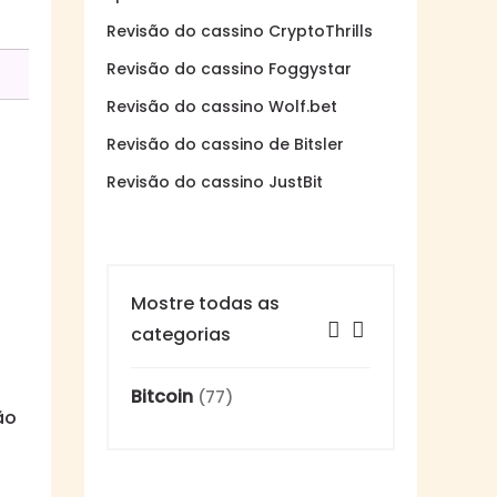
Revisão do cassino CryptoThrills
Revisão do cassino Foggystar
Revisão do cassino Wolf.bet
Revisão do cassino de Bitsler
Revisão do cassino JustBit
Mostre todas as
categorias
Bitcoin
(77)
são