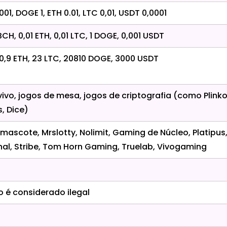
01, DOGE 1, ETH 0.01, LTC 0,01, USDT 0,0001
CH, 0,01 ETH, 0,01 LTC, 1 DOGE, 0,001 USDT
 0,9 ETH, 23 LTC, 20810 DOGE, 3000 USDT
vivo, jogos de mesa, jogos de criptografia (como Plinko
, Dice)
ascote, Mrslotty, Nolimit, Gaming de Núcleo, Platipus
al, Stribe, Tom Horn Gaming, Truelab, Vivogaming
o é considerado ilegal