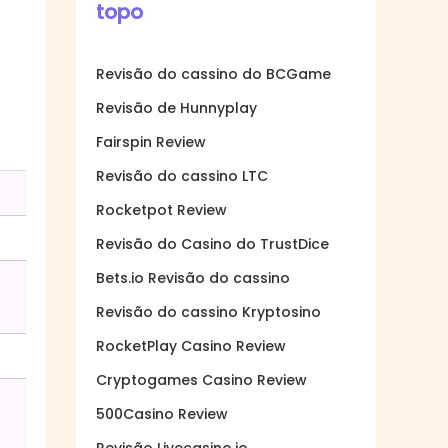
topo
Revisão do cassino do BCGame
Revisão de Hunnyplay
Fairspin Review
Revisão do cassino LTC
Rocketpot Review
Revisão do Casino do TrustDice
Bets.io Revisão do cassino
Revisão do cassino Kryptosino
RocketPlay Casino Review
Cryptogames Casino Review
500Casino Review
Revisão Livecasino.io