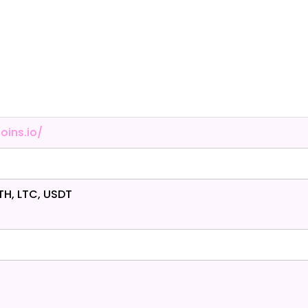
oins.io/
TH, LTC, USDT