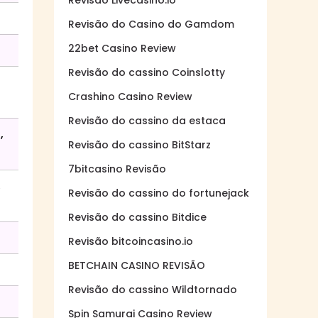
Revisão do Casino do Gamdom
22bet Casino Review
Revisão do cassino Coinslotty
Crashino Casino Review
Revisão do cassino da estaca
,
Revisão do cassino BitStarz
7bitcasino Revisão
,
Revisão do cassino do fortunejack
Revisão do cassino Bitdice
Revisão bitcoincasino.io
BETCHAIN ​​CASINO REVISÃO
Revisão do cassino Wildtornado
Spin Samurai Casino Review