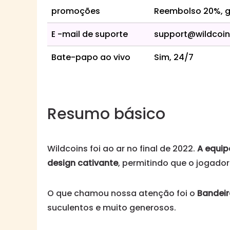
promoções
Reembolso 20%, gi
E -mail de suporte
support@wildcoin
Bate-papo ao vivo
Sim, 24/7
Resumo básico
Wildcoins foi ao ar no final de 2022.
A equip
design cativante
, permitindo que o jogador
O que chamou nossa atenção foi o
Bandeir
suculentos e muito generosos.