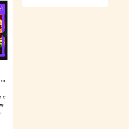
rar
o e
es
e