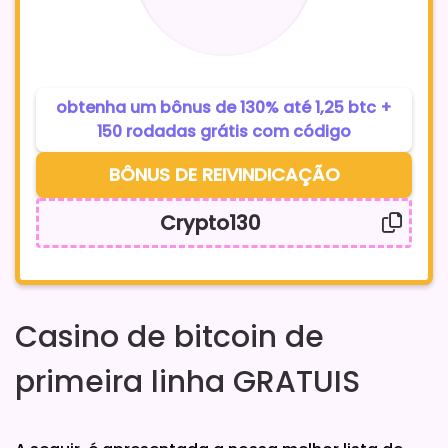
obtenha um bônus de 130% até 1,25 btc +
150 rodadas grátis com código
BÔNUS DE REIVINDICAÇÃO
Crypto130
Casino de bitcoin de
primeira linha GRATUIS