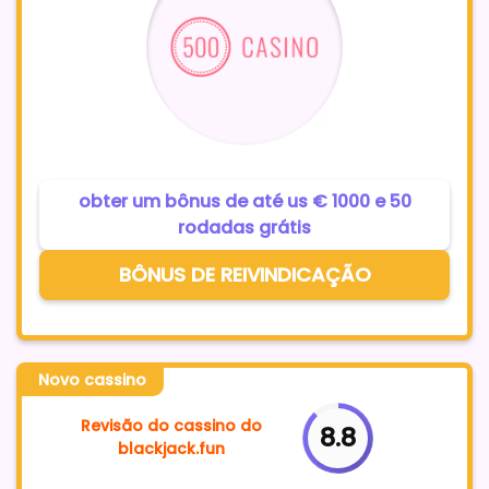
obter um bônus de até us € 1000 e 50
rodadas grátis
BÔNUS DE REIVINDICAÇÃO
Novo cassino
Revisão do cassino do
8.8
blackjack.fun