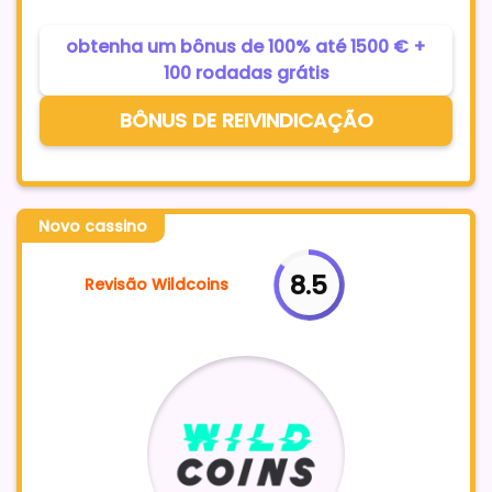
obtenha um bônus de 100% até 1500 € +
100 rodadas grátis
BÔNUS DE REIVINDICAÇÃO
Novo cassino
8.5
Revisão Wildcoins