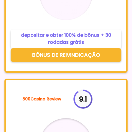
depositar e obter 100% de bônus + 30
rodadas grátis
BÔNUS DE REIVINDICAÇÃO
9.1
500Casino Review