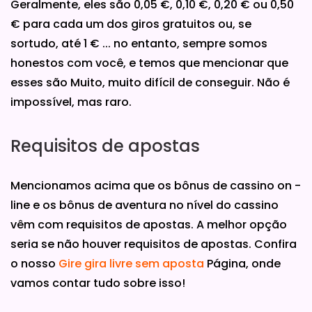
Geralmente, eles são 0,05 €, 0,10 €, 0,20 € ou 0,50
€ para cada um dos giros gratuitos ou, se
sortudo, até 1 € ... no entanto, sempre somos
honestos com você, e temos que mencionar que
esses são Muito, muito difícil de conseguir. Não é
impossível, mas raro.
Requisitos de apostas
Mencionamos acima que os bônus de cassino on -
line e os bônus de aventura no nível do cassino
vêm com requisitos de apostas. A melhor opção
seria se não houver requisitos de apostas. Confira
o nosso
Gire gira livre sem aposta
Página, onde
vamos contar tudo sobre isso!