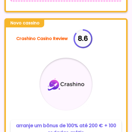
Novo cassino
8.6
Crashino Casino Review
arranje um bônus de 100% até 200 € + 100