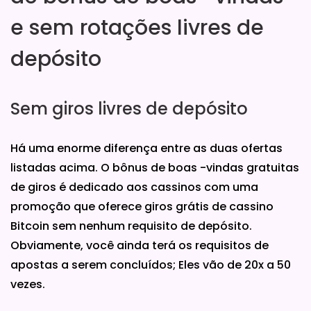
e sem rotações livres de
depósito
Sem giros livres de depósito
Há uma enorme diferença entre as duas ofertas
listadas acima. O bônus de boas -vindas gratuitas
de giros é dedicado aos cassinos com uma
promoção que oferece giros grátis de cassino
Bitcoin sem nenhum requisito de depósito.
Obviamente, você ainda terá os requisitos de
apostas a serem concluídos; Eles vão de 20x a 50
vezes.