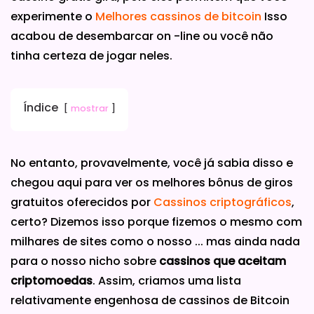
experimente o
Melhores cassinos de bitcoin
Isso
acabou de desembarcar on -line ou você não
tinha certeza de jogar neles.
Índice
mostrar
No entanto, provavelmente, você já sabia disso e
chegou aqui para ver os melhores bônus de giros
gratuitos oferecidos por
Cassinos criptográficos
,
certo? Dizemos isso porque fizemos o mesmo com
milhares de sites como o nosso ... mas ainda nada
para o nosso nicho sobre
cassinos que aceitam
criptomoedas
. Assim, criamos uma lista
relativamente engenhosa de cassinos de Bitcoin