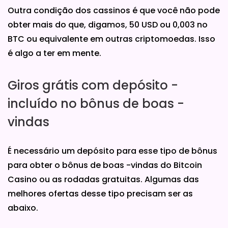
Outra condição dos cassinos é que você não pode
obter mais do que, digamos, 50 USD ou 0,003 no
BTC ou equivalente em outras criptomoedas. Isso
é algo a ter em mente.
Giros grátis com depósito -
incluído no bônus de boas -
vindas
É necessário um depósito para esse tipo de bônus
para obter o bônus de boas -vindas do Bitcoin
Casino ou as rodadas gratuitas. Algumas das
melhores ofertas desse tipo precisam ser as
abaixo.