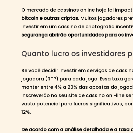
O mercado de cassinos online hoje foi impac
bitcoin e outras criptas
. Muitos jogadores pr
Investir em um cassino de criptografia incen
segurança abrirão oportunidades para os in
Quanto lucro os investidores
Se você decidir investir em serviços de cass
jogadora (RTP) para cada jogo. Essa taxa ger
manter entre 4% a 20% das apostas do jogador
inscreverão no seu site de cassino on -line s
vasto potencial para lucros significativos,
12%.
De acordo com a análise detalhada e a taxa d