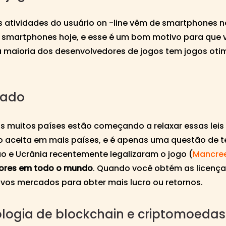
s atividades do usuário on -line vêm de smartphones n
artphones hoje, e esse é um bom motivo para que voc
a maioria dos desenvolvedores de jogos tem jogos ot
cado
as muitos países estão começando a relaxar essas lei
 aceita em mais países, e é apenas uma questão de t
o e Ucrânia recentemente legalizaram o jogo (
Mancree
adores em todo o mundo
. Quando você obtém as licença
os mercados para obter mais lucro ou retornos.
ologia de blockchain e criptomoedas