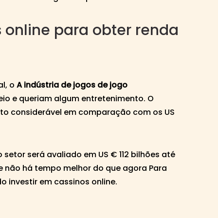
s online para obter renda
l, o
A indústria de jogos de jogo
io e queriam algum entretenimento. O
mento considerável em comparação com os US
setor será avaliado em US € 112 bilhões até
ue não há tempo melhor do que agora Para
 investir em cassinos online.