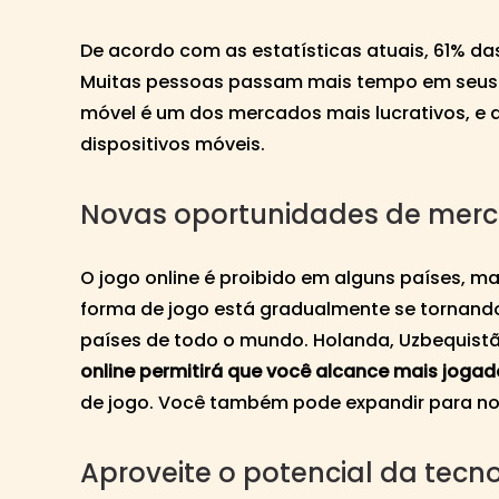
De acordo com as estatísticas atuais, 61% da
Muitas pessoas passam mais tempo em seus sm
móvel é um dos mercados mais lucrativos, e 
dispositivos móveis.
Novas oportunidades de mer
O jogo online é proibido em alguns países, m
forma de jogo está gradualmente se tornando
países de todo o mundo. Holanda, Uzbequistã
online permitirá que você alcance mais jog
de jogo. Você também pode expandir para nov
Aproveite o potencial da tecn