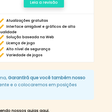
Leia a revisão
Atualizações gratuitas
Interface amigável e gráficos de alta
ualidade
Solução baseada na Web
Licença de jogo
Alto nível de segurança
Variedade de jogos
ima,
Garantirá que você também nosso
amente e o colocaremos em posições
lendo nossos guias aqui.