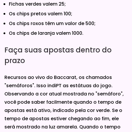
Fichas verdes valem 25;
Os chips pretos valem 100;
Os chips roxos têm um valor de 500;
Os chips de laranja valem 1000.
Faça suas apostas dentro do
prazo
Recursos ao vivo do Baccarat, os chamados
"semáforos". Isso indiPT as estátuas do jogo.
Observando a cor atual mostrada no "semáforo",
você pode saber facilmente quando o tempo de
apostas está ativo, indicado pela cor verde. Se o
tempo de apostas estiver chegando ao fim, ele
será mostrado na luz amarela. Quando o tempo