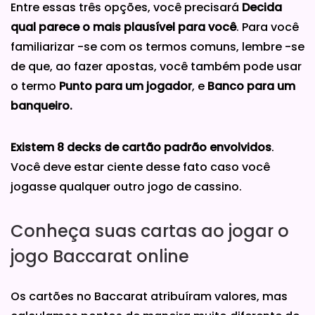
mencionamos que o jogo Live Baccarat Online
Entre essas três opções, você precisará
Decida
apresenta regras que são muito simples de
qual parece o mais plausível para você
. Para você
compreender. Mesmo se você é um novato total.
familiarizar -se com os termos comuns, lembre -se
Em breve, você perceberá que este jogo também
de que, ao fazer apostas, você também pode usar
inclui apostas secundárias. As apostas
o termo
Punto para um jogador
, e
Banco para um
secundárias são uma ótima maneira de ganhar
banqueiro.
dinheiro extra. Mais uma razão para se apaixonar
pelo Crypto Live Dealer Baccarat. Em seguida,
Existem 8 decks de cartão padrão envolvidos
.
apresentaremos as regras. Siga -os e você
Você deve estar ciente desse fato caso você
certamente começará a jogar como um
jogasse qualquer outro jogo de cassino.
profissional em breve.
Conheça suas cartas ao jogar o
jogo Baccarat online
Os cartões no Baccarat atribuíram valores, mas