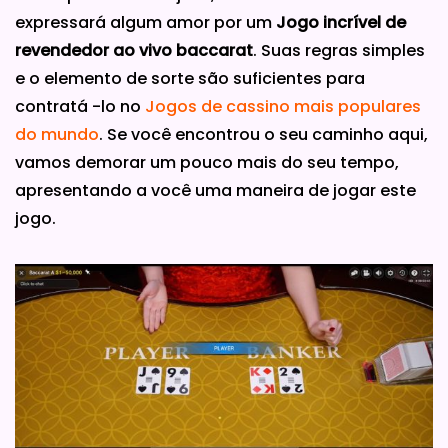
expressará algum amor por um
Jogo incrível de
revendedor ao vivo baccarat
. Suas regras simples
e o elemento de sorte são suficientes para
contratá -lo no
Jogos de cassino mais populares
do mundo
. Se você encontrou o seu caminho aqui,
vamos demorar um pouco mais do seu tempo,
apresentando a você uma maneira de jogar este
jogo.