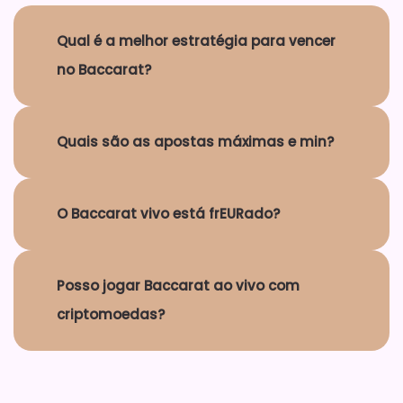
Qual é a melhor estratégia para vencer
no Baccarat?
Para aumentar suas chances
Quais são as apostas máximas e min?
de ganhar um grande prêmio,
certifique -se de fazer as
As coisas podem diferir do
apostas mais altas na mão.
obtenha um reorceback instantâneo de
O Baccarat vivo está frEURado?
cassino para o cassino, mas
Estatisticamente falando, a
30% por um tempo limitado
geralmente a aposta mínima é
mão do banqueiro tem o maior
Você deve saber que, se você
de 1 € e pode chegar a 50'000
RTP, com 98,94%. Um pouco
JOGUE AGORA
Posso jogar Baccarat ao vivo com
joga em sites legítimos, os
€ BET no máximo.
menos, com 98,76% é o RTP da
jogos de cassino on -line não
criptomoedas?
mão do jogador. No final, a
são frEURados - especialmente
aposta de empate é de
Novo cassino
aqueles em que uma pessoa
Sim você pode! Todos os
apenas 85,64%. Isso é
real está envolvida. O mesmo,
cassinos que você encontra
significativamente menor do