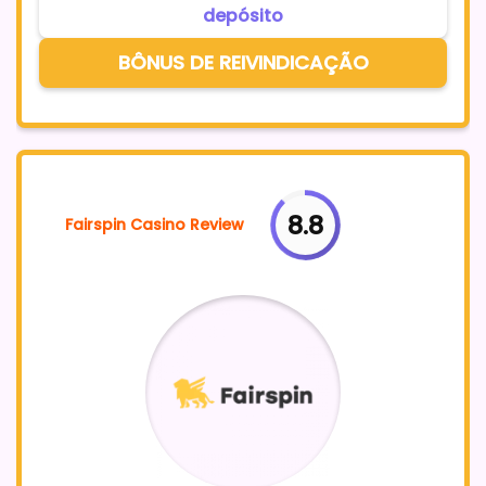
depósito
BÔNUS DE REIVINDICAÇÃO
8.8
Fairspin Casino Review