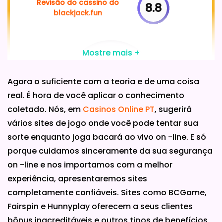
Revisão do cassino do
8.8
blackjack.fun
Mostre mais +
Mostre mais +
Agora o suficiente com a teoria e de uma coisa
real. É hora de você aplicar o conhecimento
coletado. Nós, em
Casinos Online PT
, sugerirá
vários sites de jogo onde você pode tentar sua
sorte enquanto joga bacará ao vivo on -line. E só
porque cuidamos sinceramente da sua segurança
junte -se e obtenha 200 giros gratuitos
on -line e nos importamos com a melhor
após o registro
experiência, apresentaremos sites
BÔNUS DE REIVINDICAÇÃO
completamente confiáveis. Sites como BCGame,
Fairspin e Hunnyplay oferecem a seus clientes
bônus inacreditáveis e outros tipos de benefícios,