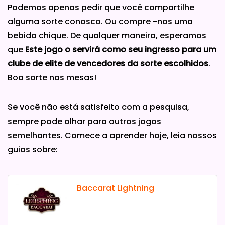
Podemos apenas pedir que você compartilhe
obter um bônus de 100% até 1 btc + 10% de
alguma sorte conosco. Ou compre -nos uma
reembolso
bebida chique. De qualquer maneira, esperamos
que
Este jogo o servirá como seu ingresso para um
BÔNUS DE REIVINDICAÇÃO
clube de elite de vencedores da sorte escolhidos
.
Boa sorte nas mesas!
Novo cassino
Se você não está satisfeito com a pesquisa,
sempre pode olhar para outros jogos
8.6
Crashino Casino Review
semelhantes. Comece a aprender hoje, leia nossos
guias sobre:
Baccarat Lightning