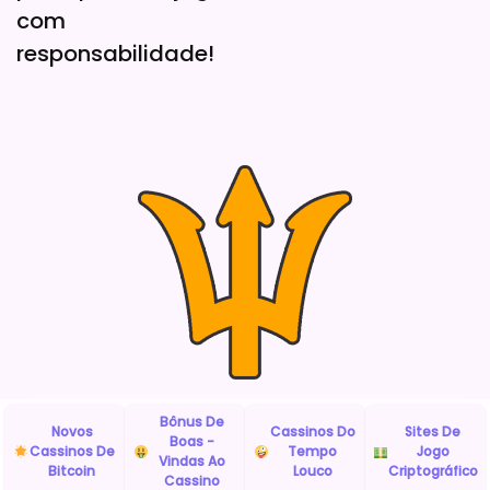
com
(Split Martingale ou American
responsabilidade!
Progression), um jogador
decidiu o valor total que
Novo cassino
planeja alcançar e depois
8.5
divide as vitórias em apostas
Revisão Wildcoins
menores. Essa é uma ótima
maneira de evitar correr riscos
e perder grandes somas de
dinheiro.
Bônus De
Novos
Cassinos Do
Sites De
Boas -
Cassinos De
Tempo
Jogo
Vindas Ao
obtenha um bônus de 130% até 1,25 btc +
Bitcoin
Louco
Criptográfico
Copyright © 2019 - 2022, todos os direitos reservados
Cassino