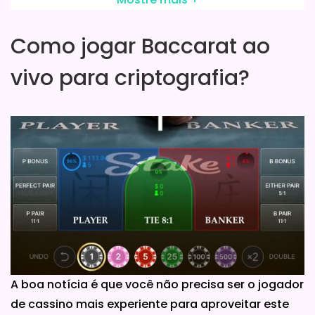
Desfrutando
Bom jogo online com criptomoedas
assume um novo significado com melhorias em
Como jogar Baccarat ao
todos os segmentos de jogar esses jogos.
vivo para criptografia?
Começando com novos gráficos, fluxos de vídeo
de qualidade e maior segurança do cliente, não há
uma úniPT razão pela qual você não deve se deixar
ir e ficar imerso no
World of Crypto Casinos
.
Crypto Live Baccarat Online está na lista de cada
jogador online experiente
Como um jogo que
fornece alta intensidade de emoções e com base
na sua sorte, pode ser muitas emoções positivas.
Uma das razões pelas quais muitos descrevem
Baccarat com revendedor ao vivo
como é tão
A boa notícia é que você não precisa ser o jogador
emocionante, pois há um
Grande chance para
de cassino mais experiente para aproveitar este
uma grande vitória sem muito esforço
. Em outras