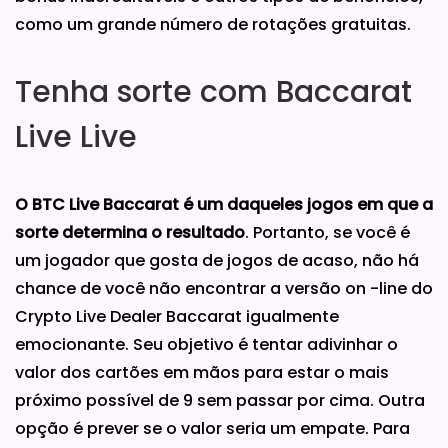
como um grande número de rotações gratuitas.
Recomendada
9.3
Revisão do Casino do TrustDice
Tenha sorte com Baccarat
Live Live
O BTC Live Baccarat é um daqueles jogos em que a
sorte determina o resultado
. Portanto, se você é
um jogador que gosta de jogos de acaso, não há
chance de você não encontrar a versão on -line do
Crypto Live Dealer Baccarat igualmente
emocionante. Seu objetivo é tentar adivinhar o
valor dos cartões em mãos para estar o mais
levantar -se a um 3 btc em bônus + 25
giros grátis
próximo possível de 9 sem passar por cima. Outra
opção é prever se o valor seria um empate. Para
BÔNUS DE REIVINDICAÇÃO