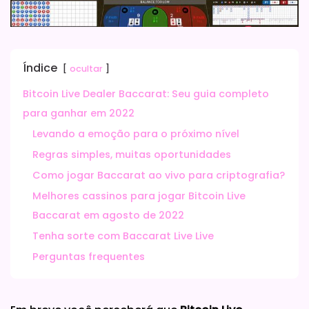
Índice
ocultar
Bitcoin Live Dealer Baccarat: Seu guia completo
para ganhar em 2022
Levando a emoção para o próximo nível
Regras simples, muitas oportunidades
Como jogar Baccarat ao vivo para criptografia?
Melhores cassinos para jogar Bitcoin Live
Baccarat em agosto de 2022
Tenha sorte com Baccarat Live Live
Perguntas frequentes