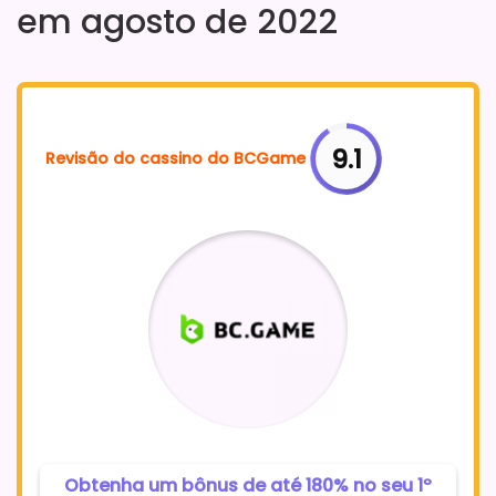
em agosto de 2022
9.1
Revisão do cassino do BCGame
Obtenha um bônus de até 180% no seu 1º