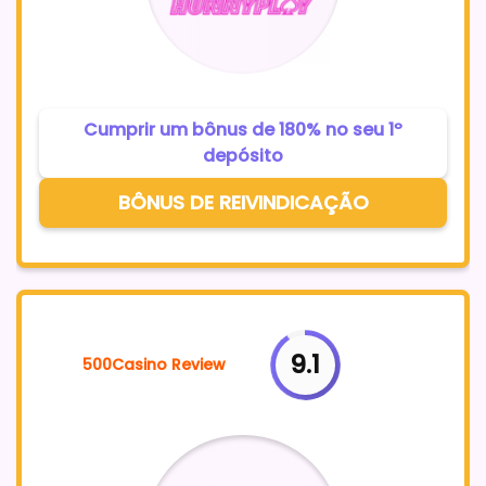
Cumprir um bônus de 180% no seu 1º
depósito
BÔNUS DE REIVINDICAÇÃO
9.1
500Casino Review