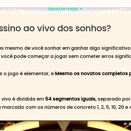
Mostre mais +
ssino ao vivo dos sonhos?
s mesmo de você sonhar em ganhar algo significativ
você pode começar a jogar sem cometer erros signific
is o jogo é elementar, e
Mesmo os novatos completos po
 vivo é dividida em
54 segmentos iguais,
separado por 
é marcado com os números de concreto 1, 2, 5, 10, 20 
 sonhos
, você sempre se encontrará à beira do seu ass