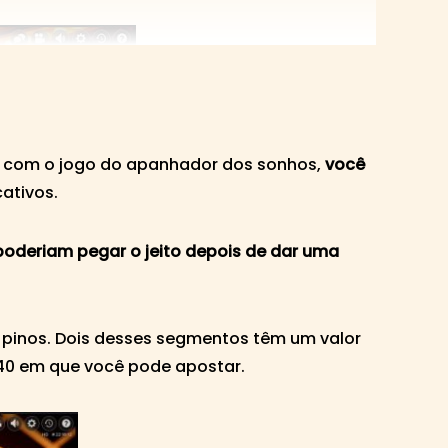
o com o jogo do apanhador dos sonhos,
você
ativos.
deriam pegar o jeito depois de dar uma
pinos. Dois desses segmentos têm um valor
e 40 em que você pode apostar.
ento. A emoção de assistir a seta da roda