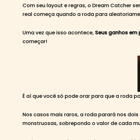
Com seu layout e regras, o Dream Catcher s
real começa quando a roda para aleatoriam
Uma vez que isso acontece,
Seus ganhos em p
começar!
É aí que você só pode orar para que a roda 
Nos casos mais raros, a roda parará nos dois
monstruosas, sobrepondo o valor de cada mul