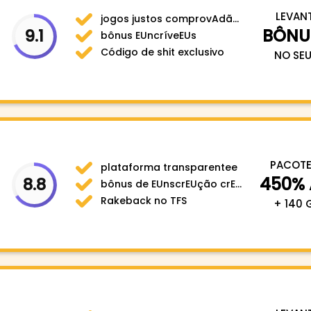
LEVANT
jogos justos comprovAdãoente
BÔNUS
9.1
bônus EUncríveEUs
Código de shit exclusivo
NO SEU
PACOTE
plataforma transparentee
450% 
8.8
bônus de EUnscrEUção crEUptográfEUPT suculenta
Rakeback no TFS
+ 140 