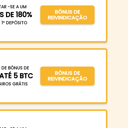
AR -SE A UM
BÔNUS DE
 DE 180%
REIVINDICAÇÃO
 1º DEPÓSITO
 DE BÔNUS DE
BÔNUS DE
ATÉ 5 BTC
REIVINDICAÇÃO
GIROS GRÁTIS