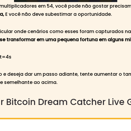
ltiplicadores em 54, você pode não gostar precisam
a,
E você não deve subestimar a oportunidade.
icular onde cenários como esses foram capturados na
se transformar em uma pequena fortuna em alguns mi
t=4s
o e deseja dar um passo adiante, tente aumentar o ta
te semelhante ao acima.
ar Bitcoin Dream Catcher Live