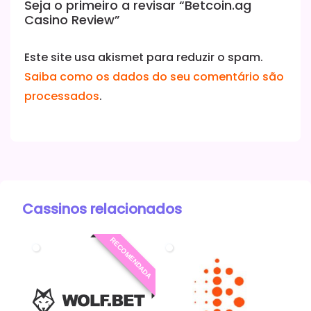
Seja o primeiro a revisar “Betcoin.ag
Casino Review”
Este site usa akismet para reduzir o spam.
Saiba como os dados do seu comentário são
processados
.
Cassinos relacionados
RECOMENDADA