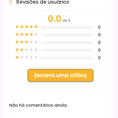
Revisões de usuários
0.0
de 5
★
★
★
★
★
0
★
★
★
★
★
0
★
★
★
★
★
0
★
★
★
★
★
0
★
★
★
★
★
0
Escreva uma crítica
Não há comentários ainda.