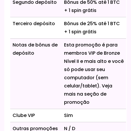
Segundo depósito
Bônus de 50% até 1 BTC
+ 1 spin grátis
Terceiro depósito
Bônus de 25% até 1 BTC
+ 1 spin grátis
Notas de bônus de
Esta promoção é para
depósito
membros VIP de Bronze
Nível II e mais alto e você
só pode usar seu
computador (sem
celular/tablet). Veja
mais na seção de
promoção
Clube VIP
Sim
Outras promoções
N / D