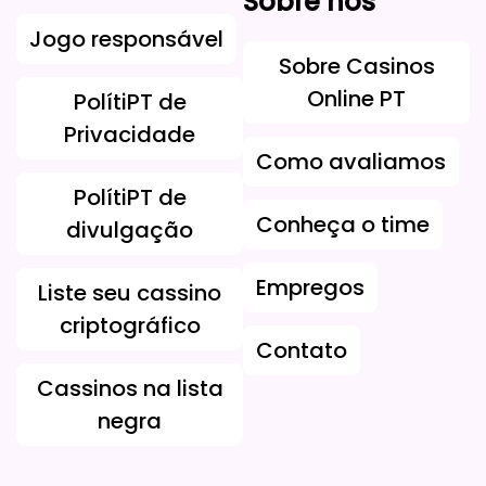
Sobre nós
Jogo responsável
Sobre Casinos
Online PT
PolítiPT de
Privacidade
Como avaliamos
PolítiPT de
Conheça o time
divulgação
Empregos
Liste seu cassino
criptográfico
Contato
Cassinos na lista
negra