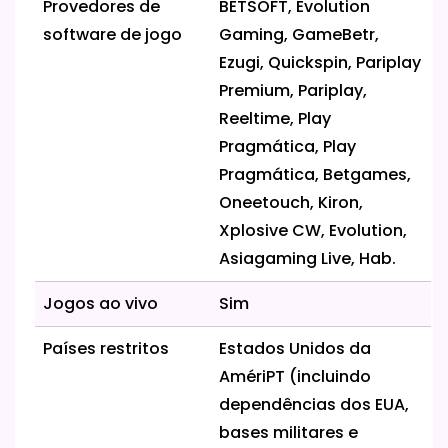
Provedores de
BETSOFT, Evolution
software de jogo
Gaming, GameBetr,
Ezugi, Quickspin, Pariplay
Premium, Pariplay,
Reeltime, Play
Pragmática, Play
Pragmática, Betgames,
Oneetouch, Kiron,
Xplosive CW, Evolution,
Asiagaming Live, Hab.
Jogos ao vivo
Sim
Países restritos
Estados Unidos da
AmériPT (incluindo
dependências dos EUA,
bases militares e