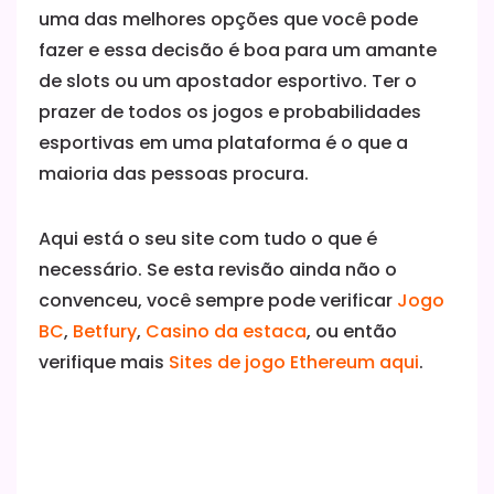
uma das melhores opções que você pode
fazer e essa decisão é boa para um amante
de slots ou um apostador esportivo. Ter o
prazer de todos os jogos e probabilidades
esportivas em uma plataforma é o que a
maioria das pessoas procura.
Aqui está o seu site com tudo o que é
necessário. Se esta revisão ainda não o
convenceu, você sempre pode verificar
Jogo
BC
,
Betfury
,
Casino da estaca
, ou então
verifique mais
Sites de jogo Ethereum aqui
.