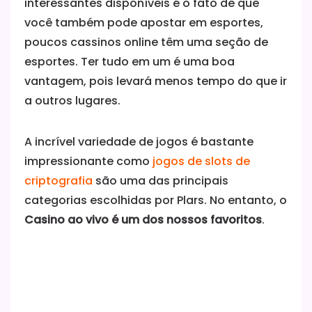
interessantes disponíveis é o fato de que
você também pode apostar em esportes,
poucos cassinos online têm uma seção de
esportes. Ter tudo em um é uma boa
vantagem, pois levará menos tempo do que ir
a outros lugares.
A incrível variedade de jogos é bastante
impressionante como
jogos de slots de
criptografia
são uma das principais
categorias escolhidas por Plars. No entanto, o
Casino ao vivo é um dos nossos favoritos
.