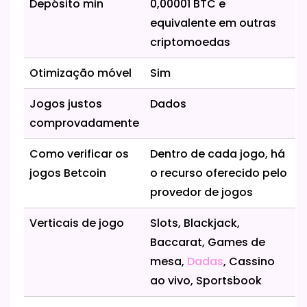
Depósito min
0,00001 BTC e
equivalente em outras
criptomoedas
Otimização móvel
Sim
Jogos justos
Dados
comprovadamente
Como verificar os
Dentro de cada jogo, há
jogos Betcoin
o recurso oferecido pelo
provedor de jogos
Verticais de jogo
Slots, Blackjack,
Baccarat, Games de
mesa,
Dadas
, Cassino
ao vivo, Sportsbook