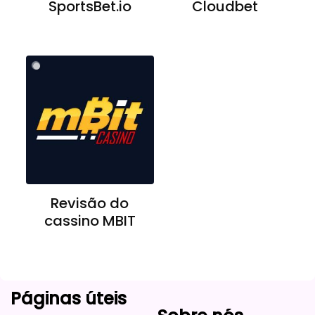
SportsBet.io
Cloudbet
Revisão do
cassino MBIT
Páginas úteis