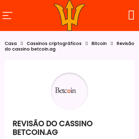
Casa
Cassinos criptográficos
Bitcoin
Revisão
do cassino betcoin.ag
REVISÃO DO CASSINO
BETCOIN.AG