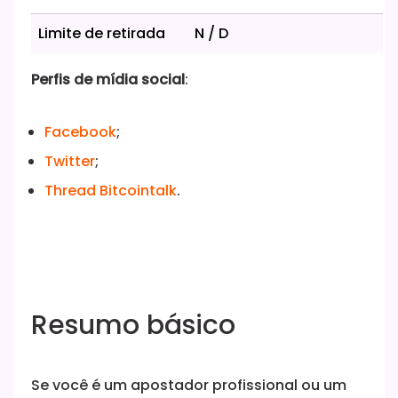
Limite de retirada
N / D
Perfis de mídia social
:
Facebook
;
Twitter
;
Thread Bitcointalk
.
Resumo básico
Se você é um apostador profissional ou um