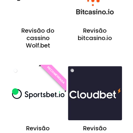
Revisão do
Revisão
cassino
bitcasino.io
Wolf.bet
RECOMENDADA
Revisão
Revisão