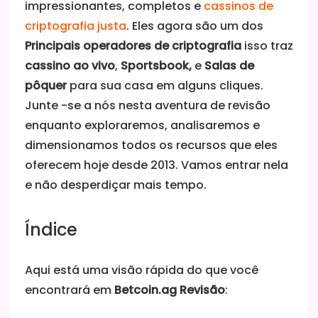
impressionantes, completos e
cassinos de
criptografia justa
. Eles agora são um dos
Principais operadores de criptografia
isso traz
cassino ao vivo
,
Sportsbook,
e
Salas de
pôquer
para sua casa em alguns cliques.
Junte -se a nós nesta aventura de revisão
enquanto exploraremos, analisaremos e
dimensionamos todos os recursos que eles
oferecem hoje desde 2013. Vamos entrar nela
e não desperdiçar mais tempo.
Índice
Aqui está uma visão rápida do que você
encontrará em
Betcoin.ag Revisão
: