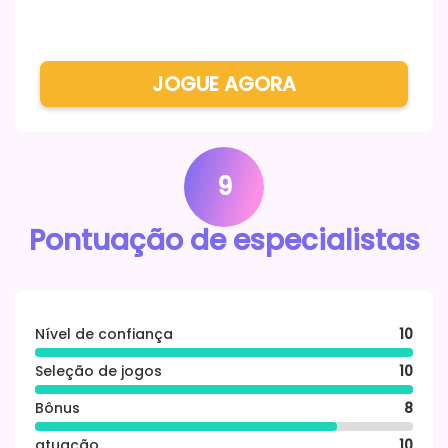
Adicione sua revisão
JOGUE AGORA
9
Pontuação de especialistas
Nível de confiança
10
Seleção de jogos
10
Bônus
8
atuação
10