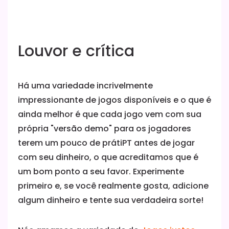
Louvor e crítica
Há uma variedade incrivelmente
impressionante de jogos disponíveis e o que é
ainda melhor é que cada jogo vem com sua
própria "versão demo" para os jogadores
terem um pouco de prátiPT antes de jogar
com seu dinheiro, o que acreditamos que é
um bom ponto a seu favor. Experimente
primeiro e, se você realmente gosta, adicione
algum dinheiro e tente sua verdadeira sorte!