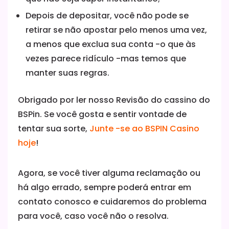
Depois de depositar, você não pode se
retirar se não apostar pelo menos uma vez,
a menos que exclua sua conta -o que às
vezes parece ridículo -mas temos que
manter suas regras.
Obrigado por ler nosso
Revisão do cassino do
BSPin
. Se você gosta e sentir vontade de
tentar sua sorte,
Junte -se ao BSPIN Casino
hoje
!
Agora, se você tiver alguma reclamação ou
há algo errado, sempre poderá entrar em
contato conosco e cuidaremos do problema
para você, caso você não o resolva.