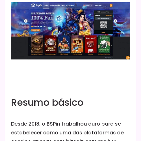
Resumo básico
Desde 2018, o BSPin trabalhou duro para se
estabelecer como uma das plataformas de