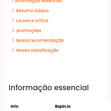
Informação essencial
Resumo básico
Louvor e crítica
promoções
Nossa recomendação
Nossa classificação
Informação essencial
Info
Bspin.io