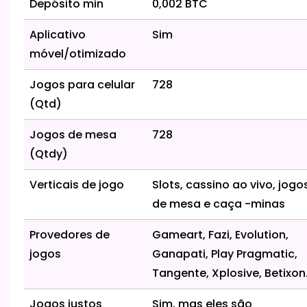
Depósito min
0,002 BTC
Aplicativo
Sim
móvel/otimizado
Jogos para celular
728
(Qtd)
Jogos de mesa
728
(Qtdy)
Verticais de jogo
Slots, cassino ao vivo, jogo
de mesa e caça -minas
Provedores de
Gameart, Fazi, Evolution,
jogos
Ganapati, Play Pragmatic,
Tangente, Xplosive, Betixon
Jogos justos
Sim, mas eles são