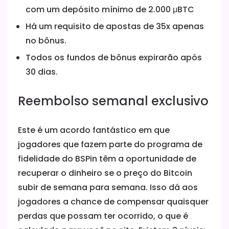
com um depósito mínimo de 2.000 μBTC
Há um requisito de apostas de 35x apenas
no bônus.
Todos os fundos de bônus expirarão após
30 dias.
Reembolso semanal exclusivo
Este é um acordo fantástico em que
jogadores que fazem parte do programa de
fidelidade do BSPin têm a oportunidade de
recuperar o dinheiro se o preço do Bitcoin
subir de semana para semana. Isso dá aos
jogadores a chance de compensar quaisquer
perdas que possam ter ocorrido, o que é