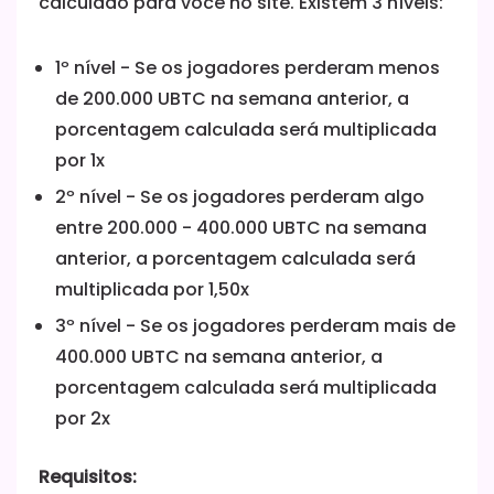
calculado para você no site. Existem 3 níveis:
1º nível - Se os jogadores perderam menos
de 200.000 UBTC na semana anterior, a
porcentagem calculada será multiplicada
por 1x
2º nível - Se os jogadores perderam algo
entre 200.000 - 400.000 UBTC na semana
anterior, a porcentagem calculada será
multiplicada por 1,50x
3º nível - Se os jogadores perderam mais de
400.000 UBTC na semana anterior, a
porcentagem calculada será multiplicada
por 2x
Requisitos: