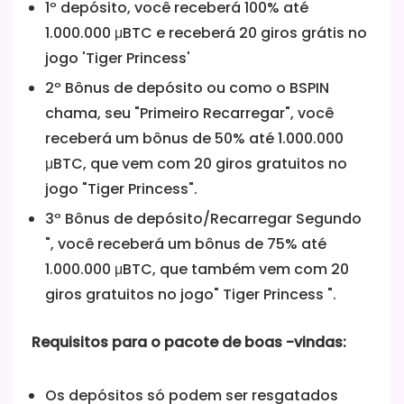
1º depósito, você receberá 100% até
1.000.000 μBTC e receberá 20 giros grátis no
jogo 'Tiger Princess'
2º Bônus de depósito ou como o BSPIN
chama, seu "Primeiro Recarregar", você
receberá um bônus de 50% até 1.000.000
μBTC, que vem com 20 giros gratuitos no
jogo "Tiger Princess".
3º Bônus de depósito/Recarregar Segundo
", você receberá um bônus de 75% até
1.000.000 μBTC, que também vem com 20
giros gratuitos no jogo" Tiger Princess ".
Requisitos para o pacote de boas -vindas:
Os depósitos só podem ser resgatados